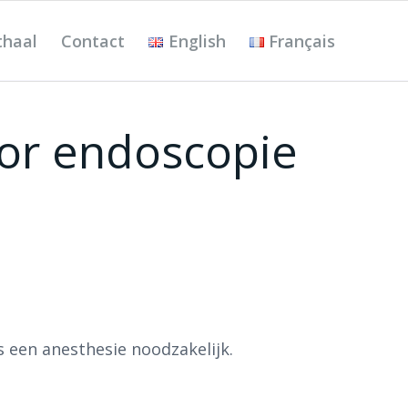
thaal
Contact
English
Français
oor endoscopie
 een anesthesie noodzakelijk.