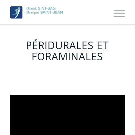
PÉRIDURALES ET
FORAMINALES
https://youtu.be/OOtXiuP4bbo